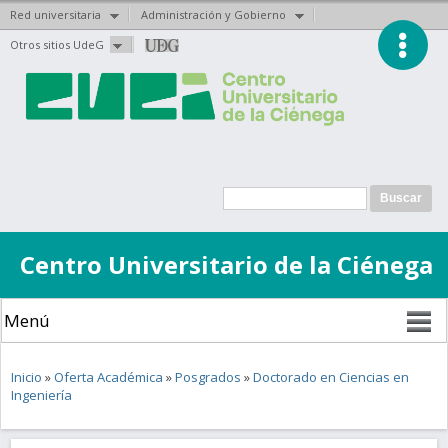
Red universitaria
Administración y Gobierno
Pasar al
Otros sitios UdeG
contenido
principal
Formulario de
Buscar
búsqueda
Centro Universitario de la Ciénega
Se encuentra usted aquí
Inicio
»
Oferta Académica
»
Posgrados
»
Doctorado en Ciencias en
Ingeniería