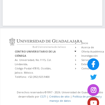
Inicio
Acerca de
CENTRO UNIVERSITARIO DE LA
Oferta Académica
CIÉNEGA
Investigación
Av. Universidad, No.1115, Col.
Servicios
Lindavista,
Extensión
Código Postal 47810, Ocotlán,
Comunidad
Jalisco. México.
Teléfono: +52 (392) 925 9400
Derechos reservados ©1997 - 2026. Universidad de Guadalajara. Sitio
desarrollado por
CGTI
|
Créditos de sitio
|
Política de privacidad y
manejo de datos