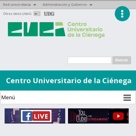
Red universitaria
Administración y Gobierno
Pasar al
Otros sitios UdeG
contenido
principal
Formulario de
Buscar
búsqueda
Centro Universitario de la Ciénega