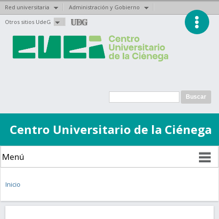
Red universitaria
Administración y Gobierno
Pasar al
Otros sitios UdeG
contenido
principal
Formulario de
Buscar
búsqueda
Centro Universitario de la Ciénega
Se encuentra usted aquí
Inicio