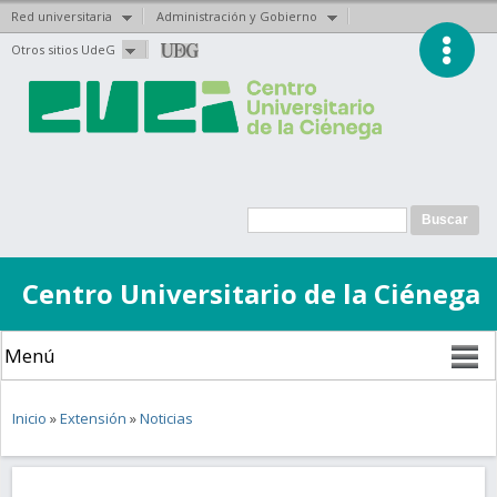
Red universitaria
Administración y Gobierno
Pasar al
Otros sitios UdeG
contenido
principal
Formulario de
Buscar
búsqueda
Centro Universitario de la Ciénega
Se encuentra usted aquí
Inicio
»
Extensión
»
Noticias