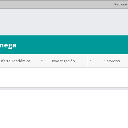
Red univ
Pasar al
contenido
principal
énega
Oferta Académica
Investigación
Servicios