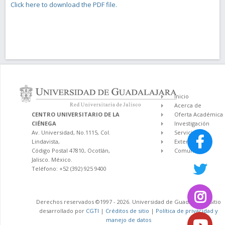
Click here to download the PDF file.
Inicio
Acerca de
CENTRO UNIVERSITARIO DE LA
Oferta Académica
CIÉNEGA
Investigación
Av. Universidad, No.1115, Col.
Servicios
Lindavista,
Extensión
Código Postal 47810, Ocotlán,
Comunidad
Jalisco. México.
Teléfono: +52 (392) 925 9400
Derechos reservados ©1997 - 2026. Universidad de Guadalajara. Sitio
desarrollado por
CGTI
|
Créditos de sitio
|
Política de privacidad y
manejo de datos