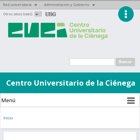
Red universitaria
Administración y Gobierno
Pasar al
Otros sitios UdeG
contenido
principal
Formulario de
Buscar
búsqueda
Centro Universitario de la Ciénega
Se encuentra usted aquí
Inicio