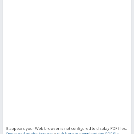
It appears your Web browser is not configured to display PDF files.
Download adobe Acrobat
o
click here to download the PDF file.